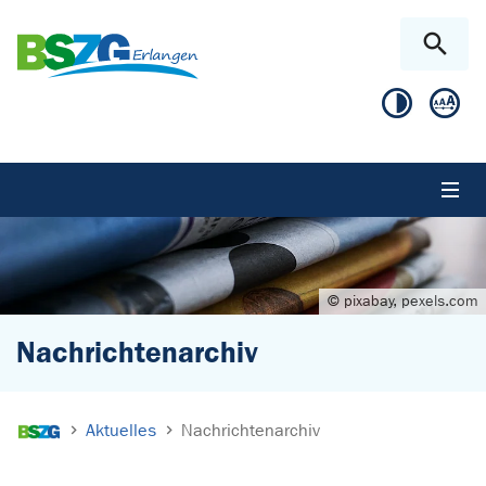
Zum Hauptinhalt springen
Skip to page footer
© pixabay, pexels.com
Nachrichtenarchiv
Sie sind hier:
Aktuelles
Nachrichtenarchiv