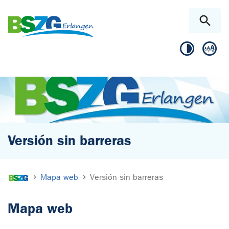
Skip to main content
Skip to page footer
Versión sin barreras
You are here:
Mapa web
Versión sin barreras
Mapa web