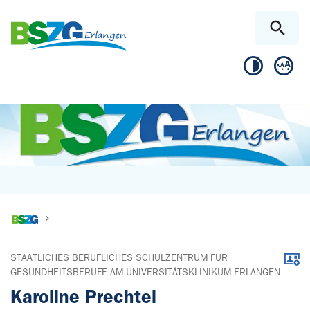
Skip to main content
Skip to page footer
You are here:
STAATLICHES BERUFLICHES SCHULZENTRUM FÜR
Downl
GESUNDHEITSBERUFE AM UNIVERSITÄTSKLINIKUM ERLANGEN
Karoline Prechtel