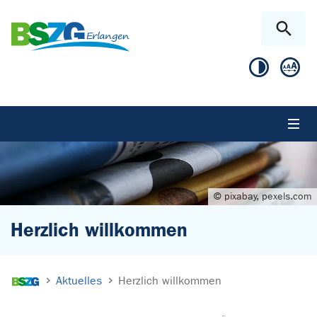
Zum Hauptinhalt springen
Skip to page footer
© pixabay, pexels.com
Herzlich willkommen
Sie sind hier:
Aktuelles
Herzlich willkommen